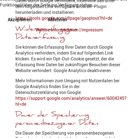
Daten durch Google verhindern, indem Sie das unter
Funktionalitäten der Seite zur Verfügung stehen.
dem folgenden Link verfügbare Browser-Plugin
herunterladen und installieren:
https://tools.google.com/dlpage/gaoptout?hl=de
Akzeptieren
Ablehnen
Widerspruch gegen
Weitere Informationen
|
Impressum
Datenerfassung
Sie können die Erfassung Ihrer Daten durch Google
Analytics verhindern, indem Sie auf folgenden Link
klicken. Es wird ein Opt-Out-Cookie gesetzt, der die
Erfassung Ihrer Daten bei zukünftigen Besuchen dieser
Website verhindert: Google Analytics deaktivieren
Mehr Informationen zum Umgang mit Nutzerdaten bei
Google Analytics finden Sie in der
Datenschutzerklärung von Google:
https://support.google.com/analytics/answer/6004245?
hl=de
Dauer der Speicherung
personenbezogener Daten
Die Dauer der Speicherung von personenbezogenen