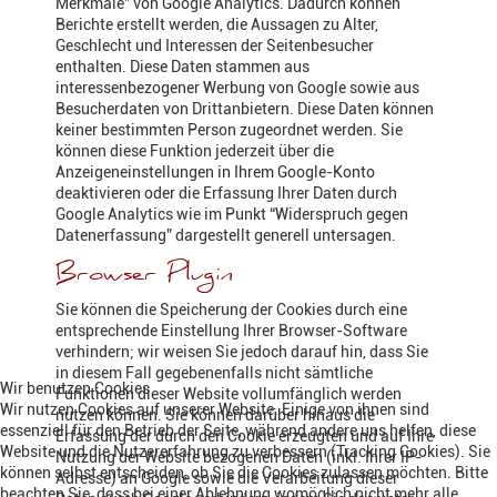
Merkmale” von Google Analytics. Dadurch können
Berichte erstellt werden, die Aussagen zu Alter,
Geschlecht und Interessen der Seitenbesucher
enthalten. Diese Daten stammen aus
interessenbezogener Werbung von Google sowie aus
Besucherdaten von Drittanbietern. Diese Daten können
keiner bestimmten Person zugeordnet werden. Sie
können diese Funktion jederzeit über die
Anzeigeneinstellungen in Ihrem Google-Konto
deaktivieren oder die Erfassung Ihrer Daten durch
Google Analytics wie im Punkt “Widerspruch gegen
Datenerfassung” dargestellt generell untersagen.
Browser Plugin
Sie können die Speicherung der Cookies durch eine
entsprechende Einstellung Ihrer Browser-Software
verhindern; wir weisen Sie jedoch darauf hin, dass Sie
in diesem Fall gegebenenfalls nicht sämtliche
Wir benutzen Cookies
Funktionen dieser Website vollumfänglich werden
Wir nutzen Cookies auf unserer Website. Einige von ihnen sind
nutzen können. Sie können darüber hinaus die
essenziell für den Betrieb der Seite, während andere uns helfen, diese
Erfassung der durch den Cookie erzeugten und auf Ihre
Website und die Nutzererfahrung zu verbessern (Tracking Cookies). Sie
Nutzung der Website bezogenen Daten (inkl. Ihrer IP-
können selbst entscheiden, ob Sie die Cookies zulassen möchten. Bitte
Adresse) an Google sowie die Verarbeitung dieser
beachten Sie, dass bei einer Ablehnung womöglich nicht mehr alle